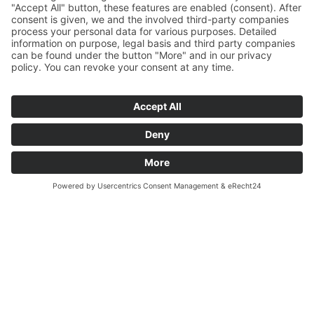
EUROPA
Paris
Paris eine Metropole der Superlative, schneller,
schöner, größer, glänzender als andere.
STARTET AB
DETAILS
450
€