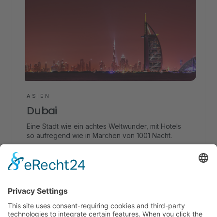
ASIEN
Dubai
Eine Stadt wie ein achtes Weltwunder, mit Hotels
so aufregend wie in Märchen von 1001 Nacht.
STARTET AB
DETAILS
800
€