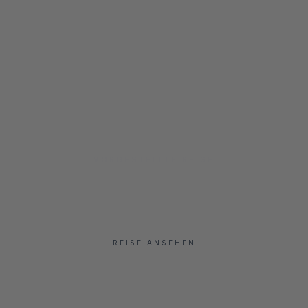
VORGESTELLTE REISE
New York City
REISE ANSEHEN