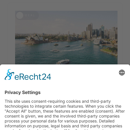
DEAL
NATURURLAUBE
Australien
Australien, das Opernhaus, den Uluru, Bumerangs
und Kängurus - doch es gibt noch viel mehr.
PREIS AB
DETAILS
2500
€