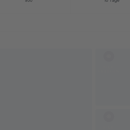
950
10 Tage
BILD
ANSEHEN
BILD