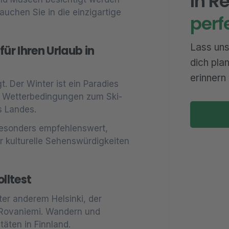
In R
uchen Sie in die einzigartige
perf
Lass uns
für Ihren Urlaub in
dich pla
erinnern 
t. Der Winter ist ein Paradies
ute Wetterbedingungen zum Ski-
 Landes.
JETZ
esonders empfehlenswert,
 kulturelle Sehenswürdigkeiten
lltest
ter anderem Helsinki, der
d Rovaniemi. Wandern und
täten in Finnland.